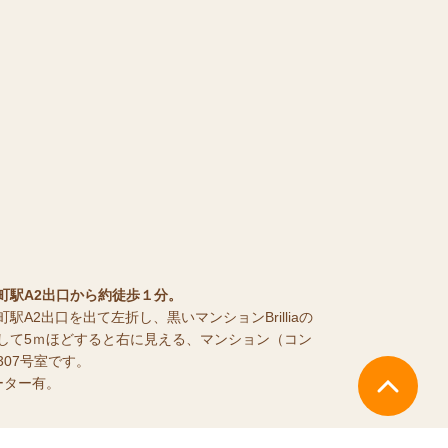
町駅A2出口から約徒歩１分。
駅A2出口を出て左折し、黒いマンションBrilliaの
して5ｍほどすると右に見える、マンション（コン
07号室です。
ーター有。
ページTOPへ