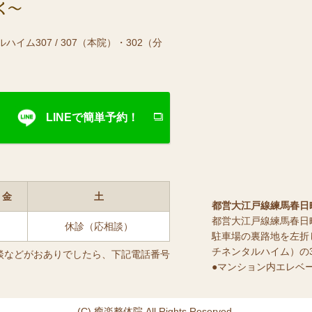
ハイム307 / 307（本院）・302（分
）
LINEで簡単予約！
金
土
都営大江戸線練馬春日
都営大江戸線練馬春日町
休診（応相談）
駐車場の裏路地を左折
チネンタルハイム）の3
談などがおありでしたら、下記電話番号
●マンション内エレベ
(C) 癒楽整体院 All Rights Reserved.