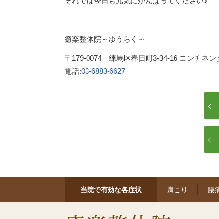
それでは今日も元気にがんばってください♪
癒楽整体院～ゆうらく～
〒179-0074 練馬区春日町3-34-16 コンチネ
電話:
03-6883-6627
当院で有効な各症状
肩こり
腰