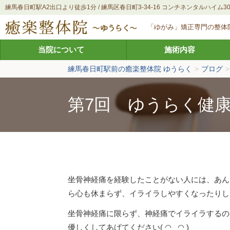
練馬春日町駅A2出口より徒歩1分 / 練馬区春日町3-34-16 コンチネンタルハイム30
「ゆがみ」矯正専門の整体
当院について
施術内容
練馬春日町駅前の癒楽整体院 ゆうらく
>
ブログ
>
第7回 ゆうらく健
坐骨神経痛を経験したことがない人には、あん
ら心も休まらず、イライラしやすくなったりし
坐骨神経痛に限らず、神経痛でイライラするの
優しくしてあげてください( ◠‿◠ )