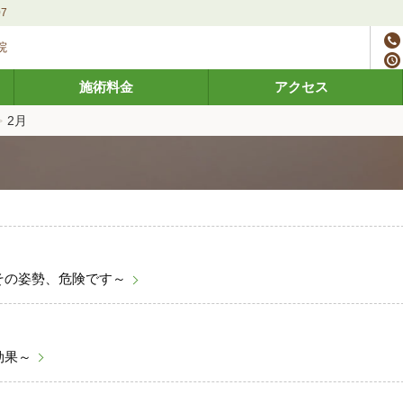
7
院
施術料金
アクセス
>
2月
その姿勢、危険です～
効果～