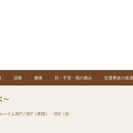
痛
頭痛
膝痛
肘・手首・指の痛み
交通事故の後
ハイム307 / 307（本院）・302（分
）